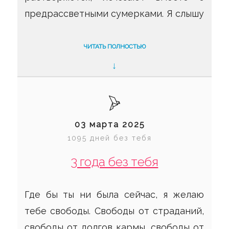
предрассветными сумерками. Я слышу
шум капель дождя, как будто кто-то
настойчиво отбивает монотонную
ЧИТАТЬ ПОЛНОСТЬЮ
мелодию. «Это был сон..» - мысль
↓
окончательно пробуждает меня. Да,
это был какой-то сон, который я уже
не смогу вспомнить, и от него
03 марта 2025
остались только эти обрывки мыслей.
1095 дней без тебя
Я чувствую, как крепко сжимаю ее
3 года без тебя
любимую игрушку. «Сегодня ее день
рождения…»
Где бы ты ни была сейчас, я желаю
тебе свободы. Свободы от страданий,
свободы от долгов кармы, свободы от