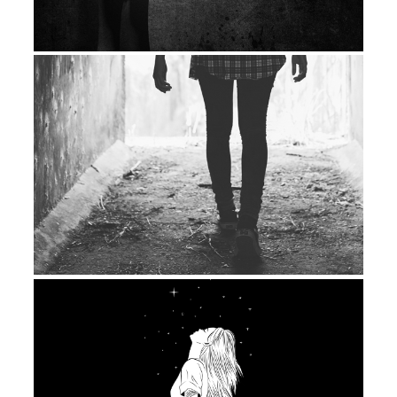
Надежды... на что?... Я не могла ответить
на этот вопрос, потому что не осталось
ни сил, ни желаний. Но я чувствовала, что
должна идти вперед. Маленькими
шагами, в полной темноте, когда кажется,
что уже некуда идти и в этом нет смысла.
Умереть я всегда успею. Но я должна
сделать все что в моих силах, чтобы…
позволить своей душе обрести покой. В
этой жизни и за ее пределами.
Теперь, когда этот срок прошел, и я там,
где я есть сейчас, я могу сказать, что мне