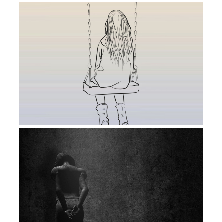
мне было больно, страшно. Я злилась,
очень злилась! И я грустила, иногда теряя
надежду просила Высшие силы о скорой
смерти. Но иногда, как лучик света в
темноте, появлялась надежда. И это
позволяло двигаться дальше, это давало
немного сил на продолжение этого пути.
И я решила, что через 170 дней я приму
решение. Осознанное, спокойное
решение о том, как мне быть дальше. Но
пока… Пока я в растерянности, я должна
продолжать искать и надеяться.
Получается, это были 170 дней надежды?..