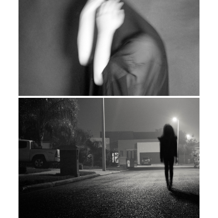
назначенного самой себе срока, я
вспоминала как это – чувствовать,
помнить, осознавать себя. Очень просто
потерять себя в таком горе, заблудиться
и потом уже никогда не вернуться
обратно. «Зачем возвращаться?» - так
часто я спрашивала себя, когда руки
опускались, и воля к жизни по капле
покидала мое тело и разум. «Я должна
закончить то, что начала». Я обещала.
Психологу. Себе, своим близким.
Так я начала свой дневник. Я писала
каждый день, все эти полгода. Я искала,