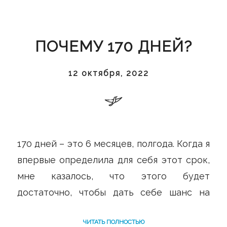
после атомного взрыва – суицида
ребенка. Родители, близкие
родственники, друзья.
ПОЧЕМУ 170 ДНЕЙ?
Если Вам сейчас настолько плохо, что
12 октября, 2022
мысли о смерти стали Вашими
постоянными спутниками, то самое время
вызвать скорую помощь. Скорую
психологическую помощь.
170 дней – это 6 месяцев, полгода. Когда я
впервые определила для себя этот срок,
мне казалось, что этого будет
достаточно, чтобы дать себе шанс на
выживание после того оглушительного
ЧИТАТЬ ПОЛНОСТЬЮ
горя, что свалилось на нас. Жить не