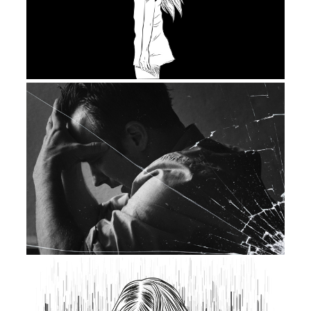
это очень помогло. Я не знаю, как было
бы, если бы я не сделала тогда этого
важного шага, который помог мне спасти
себя, свою такую маленькую теперь,
семью из двух человек.
Я пишу об этом сейчас и искренне верю,
что этот шаг может помочь и Вам. Нужно
только позволить себе поверить в это,
нужно позволить помочь самому себе.
Позволить помочь Вам. Я не смогу
вылечить Вас, не смогу все исправить. Но
я могу помочь Вам найти в себе силы,
чтобы обрести надежду на то, что